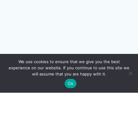
We use cookies to ensure that we give you the best
experience on our website. If you continue to use this site we
will assume that you are happy with it.
Ok
Navegacion
Funcionalidad
Precios
Contacto