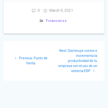
0
March 9, 2021
Financieros
Post
Next
Next:
Disminuye costos e
navigation
post:
incrementa la
Previous
Previous:
Punto de
productividad de tu
post:
Venta
empresa con el uso de un
sistema ERP